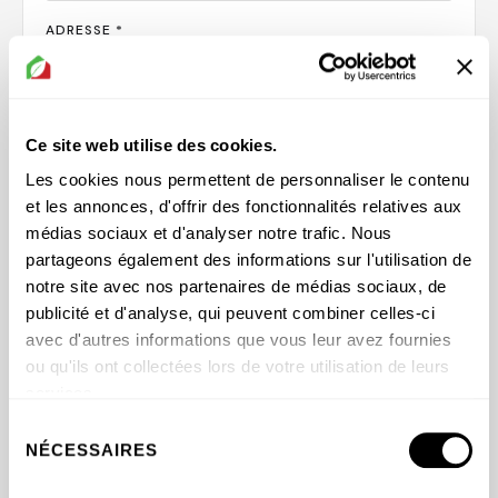
ADRESSE *
Ce site web utilise des cookies.
Les cookies nous permettent de personnaliser le contenu
VILLE *
et les annonces, d'offrir des fonctionnalités relatives aux
médias sociaux et d'analyser notre trafic. Nous
partageons également des informations sur l'utilisation de
PROVINCE *
notre site avec nos partenaires de médias sociaux, de
publicité et d'analyse, qui peuvent combiner celles-ci
avec d'autres informations que vous leur avez fournies
CODE
POSTAL
*
ou qu'ils ont collectées lors de votre utilisation de leurs
services.
Sélection
NÉCESSAIRES
du
PAYS *
consentement