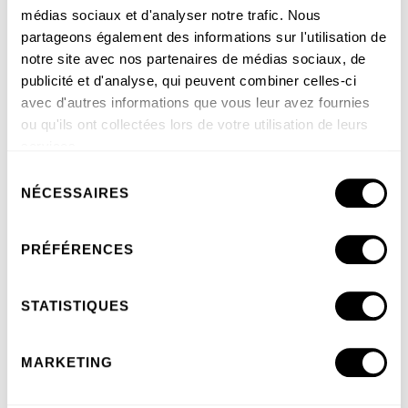
médias sociaux et d'analyser notre trafic. Nous
partageons également des informations sur l'utilisation de
notre site avec nos partenaires de médias sociaux, de
publicité et d'analyse, qui peuvent combiner celles-ci
avec d'autres informations que vous leur avez fournies
ou qu'ils ont collectées lors de votre utilisation de leurs
services.
Sélection
Trouver son expert en aménagement extéieur
NÉCESSAIRES
du
truc #2 : Une première rencontre agréable
consentement
PRÉFÉRENCES
STATISTIQUES
MARKETING